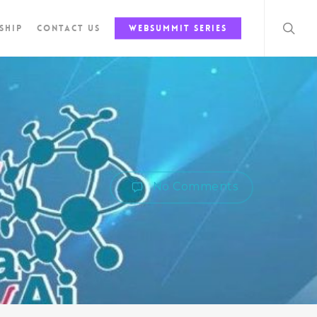
sear
ship
Contact Us
Websummit Series
No Comments