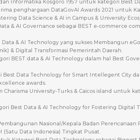
s dan Informatika Kosgoro 1957 untuk kategori Best D
erima penghargaan DataGovAI Awards 2021 untuk Kat
tering Data Science & AI in Campus & University Eco
 Data & AI Governance sebagai BEST e-commerce com
t Data & AI Technology yang sukses Membangun eG
ik) & Digital Transformasi Pemerintah Daerah.
ri BEST data & AI Technology dalam hal Best Gov
i Best Data Technology for Smart Intellegent City d
xcellence awards.
 Charisma University-Turks & Caicos island untuk kat
i Best Data & AI Technology for Fostering Digital T
embangunan Nasional/Kepala Badan Perencanaan 
 (Satu Data Indonesia) Tingkat Pusat.
ntuk Kategori Best Data Technology sebagai Biggest 