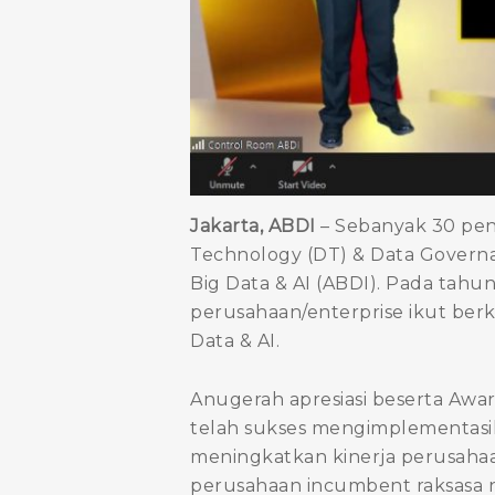
Jakarta, ABDI
– Sebanyak 30 pen
Technology (DT) & Data Governa
Big Data & AI (ABDI). Pada tah
perusahaan/enterprise ikut ber
Data & AI.
Anugerah apresiasi beserta Awa
telah sukses mengimplementasik
meningkatkan kinerja perusahaa
perusahaan incumbent raksasa n