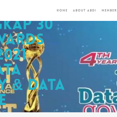
Home
About ABDI
Member
gkap 30
wards
2021
ata
 & Data
e
ews