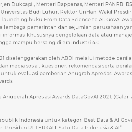
irjen Dukcapil, Menteri Bappenas, Menteri PANRB, 
 Universitas Budi Luhur, Rektor UnHan, Wakil Presdi
di launching buku From Data Science to AI. GovAi 
da lembaga pemerintah dan sejumlah perusahaan yan
i informasi khususnya pengelolaan data atau mana
ingga mampu bersaing di era industri 4.0.
1 diselenggarakan oleh ABDI melalui metode penila
 dan media sosial, kuesioner, rekomendasi serta penil
 untuk evaluasi pemberian Anugrah Apresiasi Awards
ards.
 Anugerah Apresiasi Awards DataGovAI 2021: (Galeri
epublik Indonesia untuk kategori Best Data & AI G
Presiden RI TERKAIT Satu Data Indonesia & AI”.