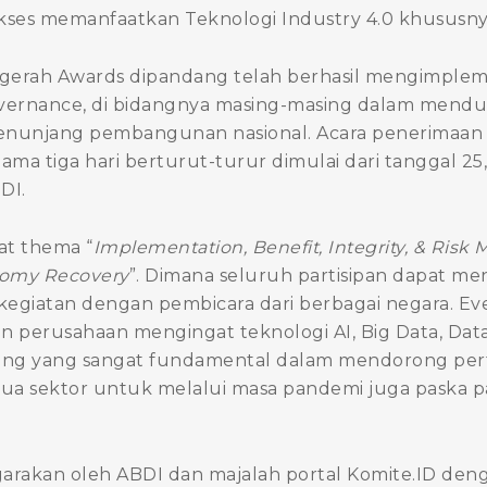
ukses memanfaatkan Teknologi Industry 4.0 khususnya
rah Awards dipandang telah berhasil mengimplemen
 Governance, di bidangnya masing-masing dalam men
enunjang pembangunan nasional. Acara penerimaan
ma tiga hari berturut-turur dimulai dari tanggal 25
DI.
at thema “
Implementation, Benefit, Integrity, & Risk
nomy Recovery
”. Dimana seluruh partisipan dapat me
 kegiatan dengan pembicara dari berbagai negara. Event
un perusahaan mengingat teknologi AI, Big Data, Dat
ting yang sangat fundamental dalam mendorong pe
semua sektor untuk melalui masa pandemi juga paska
rakan oleh ABDI dan majalah portal Komite.ID dengan 