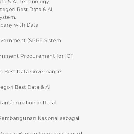
ata & AI Technology.
egori Best Data & AI
system.
pany with Data
overnment (SPBE Sistem
ernment Procurement for ICT
an Best Data Governance
egori Best Data & AI
ransformation in Rural
Pembangunan Nasional sebagai
Private Bank in Indonesia toward