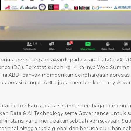
erima penghargaan awards pada acara DataGovAi 20
nce (DG). Tercatat sudah ke- 4 kalinya Web Summit d
un ini ABDI banyak memberikan penghargaan apresias
kolaborasi dengan ABDI juga memberikan banyak kont
rds ini diberikan kepada sejumlah lembaga pemerinta
an Data & AI Technology serta Governance untuk sur
n/instansi yang merupakan sebuah keniscayaan. Su
asional hingga skala global dan berusia puluhan ba