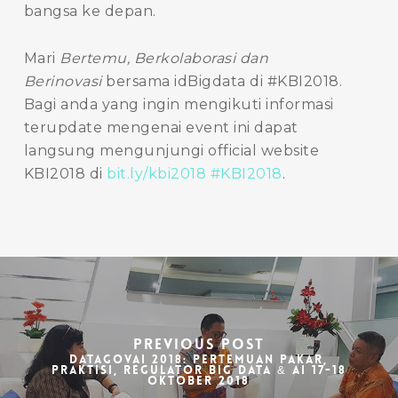
bangsa ke depan.
Mari
Bertemu, Berkolaborasi dan
Berinovasi
bersama idBigdata di #KBI2018.
Bagi anda yang ingin mengikuti informasi
terupdate mengenai event ini dapat
langsung mengunjungi official website
KBI2018 di
bit.ly/kbi2018 #KBI2018
.
Previous Post
DataGovAI 2018: Pertemuan Pakar,
Praktisi, Regulator Big Data & AI 17-18
Oktober 2018