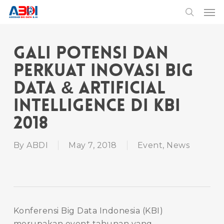
Skip
Men
to
search
main
content
Gali Potensi dan
Perkuat Inovasi Big
Data & Artificial
Intelligence di KBI
2018
By
ABDI
May 7, 2018
Event
,
News
Konferensi Big Data Indonesia (KBI)
merupakan event tahunan yang