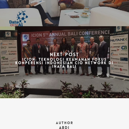
Next Post
ICION: Teknologi Keamanan Fokus
Konperensi Indonesian CIO Network di
Inaya Bali
Author
ABDI