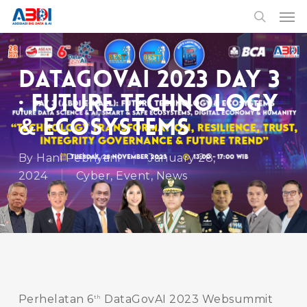
Skip
Men
to
search
main
content
DataGovAI 2023 Day 3
: Future Technology
& Ecosystems
By
Hani Pebriyani
January 28,
2024
Cyber
,
Event
,
News
Perhelatan 6
DataGovAI 2023 Websummit
th