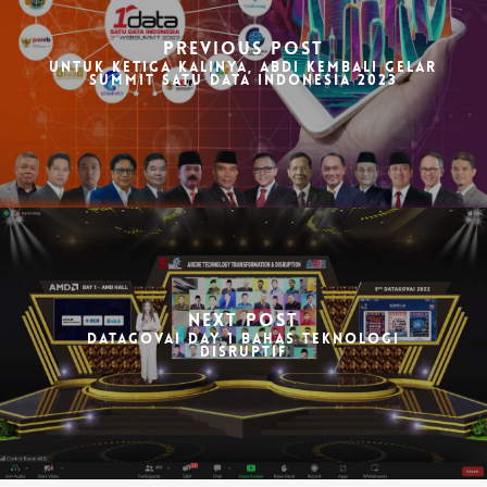
Previous Post
Untuk Ketiga Kalinya, ABDI Kembali Gelar
Summit Satu Data Indonesia 2023
Next Post
DataGovAI Day 1 Bahas Teknologi
Disruptif