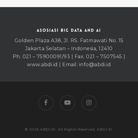
ASOSIASI BIG DATA AND AI
Golden Plaza A38, Jl. RS. Fatmawati No. 15
Jakarta Selatan – Indonesia, 12410
Ph. 021 – 75900091/93 | Fax. 021 – 7507545 |
www.abdi.id | Email: info@abdi.id
facebook
youtube
instagram
© 2026 ABDI.ID. All Rights Reserved, ABDI.ID.